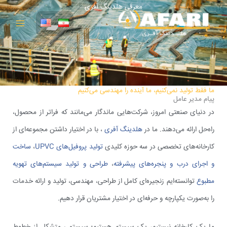
MAIN
معرفی هلدینگ آفری
طي
MENU
حتوى
ما فقط تولید نمی‌کنیم، ما آینده را مهندسی می‌کنیم​
پیام مدیر عامل
در دنیای صنعتی امروز، شرکت‌هایی ماندگار می‌مانند که فراتر از محصول،
راه‌حل ارائه می‌دهند. ما در
هلدینگ آفری
، با در اختیار داشتن مجموعه‌ای از
کارخانه‌های تخصصی در سه حوزه کلیدی
تولید پروفیل‌های UPVC
،
ساخت
و اجرای درب و پنجره‌های پیشرفته
،
طراحی و تولید سیستم‌های تهویه
مطبوع
توانسته‌ایم زنجیره‌ای کامل از طراحی، مهندسی، تولید و ارائه خدمات
را به‌صورت یکپارچه و حرفه‌ای در اختیار مشتریان قرار دهیم.
ما یک کارخانه نیستیم، یک سیستم هستیم؛ سیستمی متشکل از خطوط