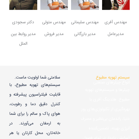
مهندس آفری
مهندس سلیمانی
مهندس متولی
دکتر سجودی
مدیرعامل
مدیر بازرگانی
مدیر فروش
مدیر روابط بین
الملل
سیستم تهویه مطبوع
سلامتی شما اولویت ماست.
انواع چیلرهای صنعتی
سیستم‌های تهویه مطبوع، با
چیلرها و سیستم‌های تهویه
قابلیت فیلتراسیون پیشرفته و
مطبوع هلدینگ آفری با
کنترل دقیق دما و رطوبت،
بهره‌گیری از تکنولوژی‌های روز
هوای پاک و سالم را برای شما
دنیا، راندمان بی‌نظیر و مصرف
به ارمغان می‌آورند. در
انرژی بهینه، تضمین‌کننده
خانه‌تان، محل کارتان یا هر
آسایش پایدار در تمام فصول