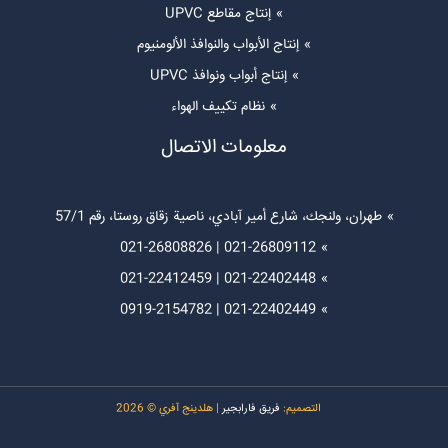
إنتاج مقاطع UPVC
إنتاج الأبواب والنوافذ الألومنيوم
إنتاج أبواب ونوافذ UPVC
نظام تكييف الهواء
معلومات الاتصال
طهران، ولنجك، شارع أمير آبادي، ناصية زقاق روستا، رقم 57/1
021-26808826
|
021-26809112
021-22412459
|
021-22402448
0919-2154782
|
021-22402449
التصميم:
فريق فارابجير
| هلدينج آفري © 2026