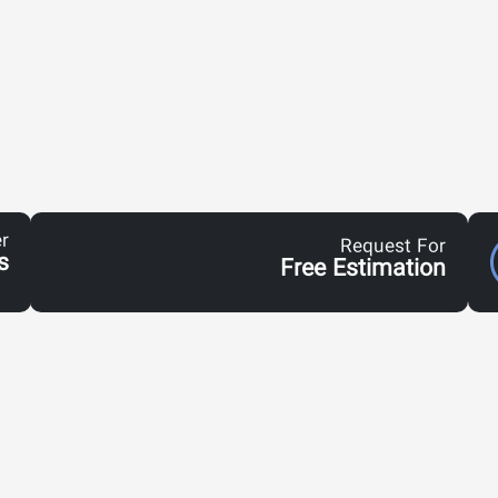
r
Request For
s
Free Estimation