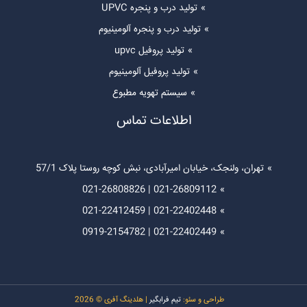
تولید درب و پنجره UPVC
تولید درب و پنجره آلومینیوم
تولید پروفیل upvc
تولید پروفیل آلومینیوم
سیستم تهویه مطبوع
اطلاعات تماس
تهران، ولنجک، خیابان امیرآبادی، نبش کوچه روستا پلاک 57/1
021-26808826
|
021-26809112
021-22412459
|
021-22402448
0919-
2154782
|
021-22402449
طراحی و سئو:
تیم فرابگیر
| هلدینگ آفری © 2026