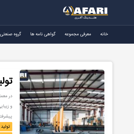
رش
ه
حتوا
خانه
معرفی مجموعه
گواهی نامه ها
گروه صنعتی
تول
در معما
و زیبای
پیشرفت
تولید 