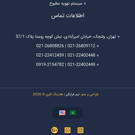
سیستم تهویه مطبوع
اطلاعات تماس
تهران، ولنجک، خیابان امیرآبادی، نبش کوچه روستا پلاک 57/1
021-26808826
|
021-26809112
021-22412459
|
021-22402448
0919-
2154782
|
021-22402449
طراحی و سئو:
تیم فرابگیر
| هلدینگ آفری © 2026