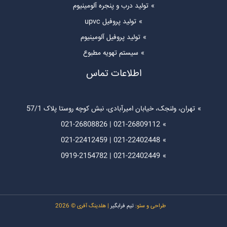
تولید درب و پنجره آلومینیوم
تولید پروفیل upvc
تولید پروفیل آلومینیوم
سیستم تهویه مطبوع
اطلاعات تماس
تهران، ولنجک، خیابان امیرآبادی، نبش کوچه روستا پلاک 57/1
021-26808826
|
021-26809112
021-22412459
|
021-22402448
0919-
2154782
|
021-22402449
طراحی و سئو:
تیم فرابگیر
| هلدینگ آفری © 2026