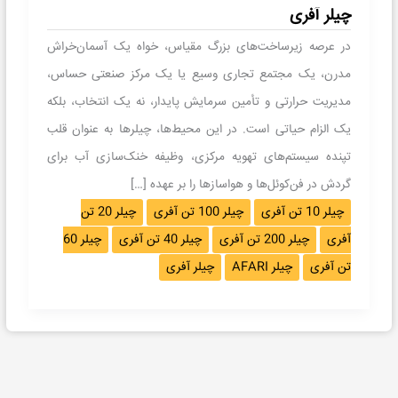
چیلر آفری
در عرصه زیرساخت‌های بزرگ مقیاس، خواه یک آسمان‌خراش
مدرن، یک مجتمع تجاری وسیع یا یک مرکز صنعتی حساس،
مدیریت حرارتی و تأمین سرمایش پایدار، نه یک انتخاب، بلکه
یک الزام حیاتی است. در این محیط‌ها، چیلرها به عنوان قلب
تپنده سیستم‌های تهویه مرکزی، وظیفه خنک‌سازی آب برای
گردش در فن‌کوئل‌ها و هواسازها را بر عهده […]
چیلر 10 تن آفری
چیلر 100 تن آفری
چیلر 20 تن
آفری
چیلر 200 تن آفری
چیلر 40 تن آفری
چیلر 60
تن آفری
چیلر AFARI
چیلر آفری