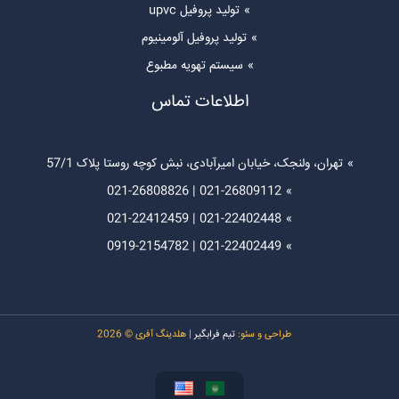
تولید پروفیل upvc
تولید پروفیل آلومینیوم
سیستم تهویه مطبوع
اطلاعات تماس
تهران، ولنجک، خیابان امیرآبادی، نبش کوچه روستا پلاک 57/1
021-26808826
|
021-26809112
021-22412459
|
021-22402448
0919-
2154782
|
021-22402449
طراحی و سئو:
تیم فرابگیر
| هلدینگ آفری © 2026